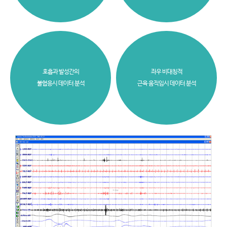
호흡과 발성간의
좌우 비대칭적
불협응시 데이터 분석
근육 움직임시 데이터 분석