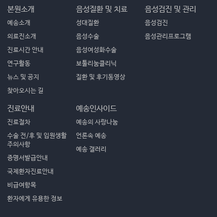
본원소개
음성질환 및 치료
음성검진 및 관리
예송소개
성대질환
음성검진
의료진소개
음성수술
음성관리프로그램
진료시간 안내
음성여성화수술
연구활동
보툴리눔클리닉
뉴스 및 공지
질환 및 후기동영상
찾아오시는 길
진료안내
예송인사이드
진료절차
예송의 사랑나눔
수술 전/후 및 입원생활
언론속 예송
주의사항
예송 갤러리
증명서발급안내
국제환자진료안내
비급여항목
환자에게 유용한 정보