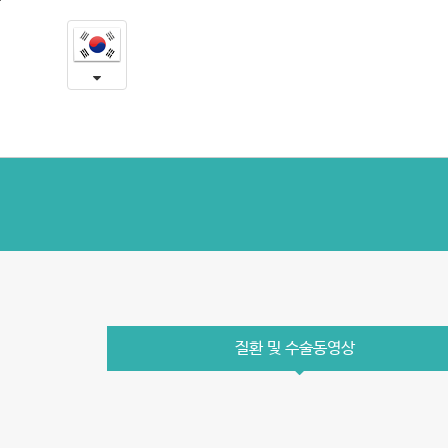
질
본
문
환
내
용
및
바
로
수
가
술
기
동
영
상
질환 및 수술동영상