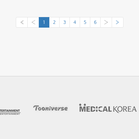
«
‹
1
2
3
4
5
6
›
»