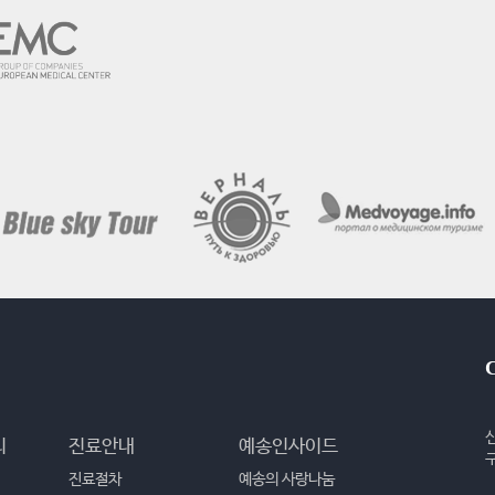
리
진료안내
예송인사이드
진료절차
예송의 사랑나눔